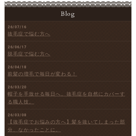
Blog
26/07/16
抜毛症で悩む方へ
26/06/17
脱毛症で悩む方へ
26/04/18
前髪の増毛で毎日が変わる！
26/03/20
帽子を手放せる毎日へ。抜毛症を自然にカバーす
る職人技。
26/03/08
【抜毛症でお悩みの方へ】髪を抜いてしまった部
分、なかったことに。