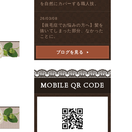
を自然にカバーする職人技。
26/03/08
【抜毛症でお悩みの方へ】髪を
抜いてしまった部分、なかった
ことに。
ブログを見る
MOBILE QR CODE