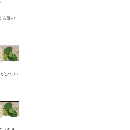
。
よる髪の
担が少ない
ていきま