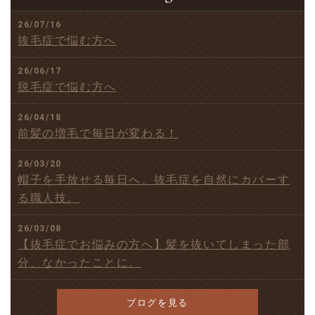
26/07/16
抜毛症で悩む方へ
26/06/17
脱毛症で悩む方へ
26/04/18
前髪の増毛で毎日が変わる！
26/03/20
帽子を手放せる毎日へ。抜毛症を自然にカバーす
る職人技。
26/03/08
【抜毛症でお悩みの方へ】髪を抜いてしまった部
分、なかったことに。
ブログを見る